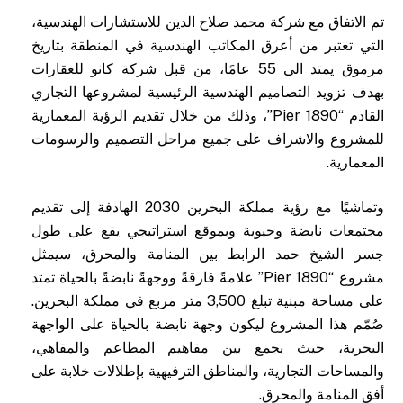
تم الاتفاق مع شركة محمد صلاح الدين للاستشارات الهندسية،
التي تعتبر من أعرق المكاتب الهندسية في المنطقة بتاريخ
مرموق يمتد الى 55 عامًا، من قبل شركة كانو للعقارات
بهدف تزويد التصاميم الهندسية الرئيسية لمشروعها التجاري
القادم “Pier 1890”، وذلك من خلال تقديم الرؤية المعمارية
للمشروع والاشراف على جميع مراحل التصميم والرسومات
المعمارية.
وتماشيًا مع رؤية مملكة البحرين 2030 الهادفة إلى تقديم
مجتمعات نابضة وحيوية وبموقع استراتيجي يقع على طول
جسر الشيخ حمد الرابط بين المنامة والمحرق، سيمثل
مشروع “Pier 1890” علامةً فارقةً ووجهةً نابضةً بالحياة تمتد
على مساحة مبنية تبلغ 3,500 متر مربع في مملكة البحرين.
صُمّم هذا المشروع ليكون وجهة نابضة بالحياة على الواجهة
البحرية، حيث يجمع بين مفاهيم المطاعم والمقاهي،
والمساحات التجارية، والمناطق الترفيهية بإطلالات خلابة على
أفق المنامة والمحرق.