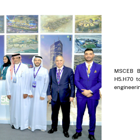
MSCEB Bo
H5.H70 to
engineerin