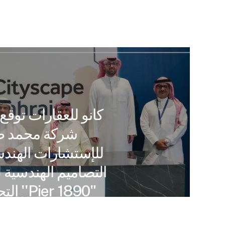
كانو للعقارات توقع 
شركة محمد صل
للإستشارات الهندس
التصاميم الهندسية
التجاري الرائد ''Pier 1890"