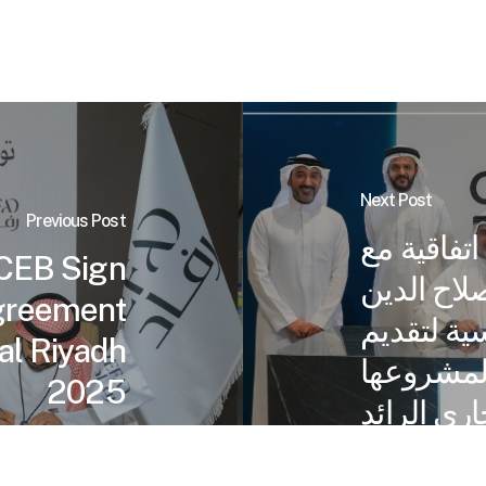
Next Post
Previous Post
اتفاقية مع
CEB Sign
اح الدين
greement
ية لتقديم
al Riyadh
 لمشروعها
2025